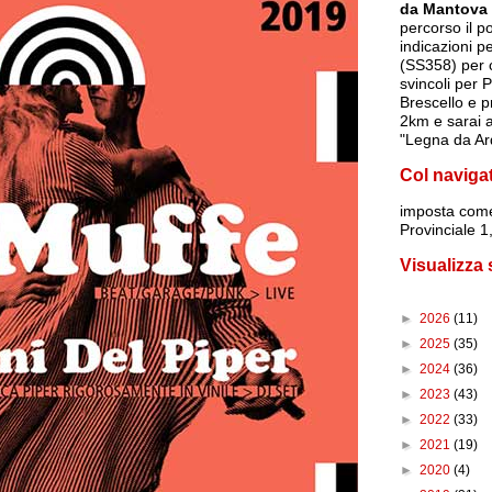
da Mantova
percorso il p
indicazioni p
(SS358) per c
svincoli per 
Brescello e p
2km e sarai a
"Legna da Ar
Col naviga
imposta
come
Provinciale 
Visualizza
►
2026
(11)
►
2025
(35)
►
2024
(36)
►
2023
(43)
►
2022
(33)
►
2021
(19)
►
2020
(4)