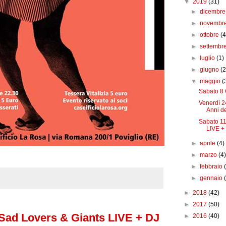
▼
2019
(31)
►
dicembr
►
novembr
►
ottobre
(4
►
settembr
►
luglio
(1)
►
giugno
(2
▼
maggio
(
Sabato 8 
Venerdì 2
Anni del
Sabato 11
LIVE + 
►
aprile
(4)
►
marzo
(4
►
febbraio
►
gennaio
►
2018
(42)
►
2017
(50)
 Sad Lovers & Giants LIVE + DJ
►
2016
(40)