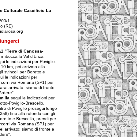
 Culturale Caseificio La
200/1
io (RE)
iolarosa.org
iungerci
A1 "Terre di Canossa-
imbocca la Val d'Enza
ui le indicazioni per Poviglio-
 10 km, poi arrivato alla
li svincoli per Boretto e
ui le indicazioni per
ercorri via Romana (SP1) per
arai arrivato: siamo di fronte
Ardere".
milia
segui le indicazioni per
tto-Poviglio-Brescello,
ntro di Poviglio prosegui lungo
358) fino alla rotonda con gli
Boretto e Brescello, prendi per
ercorri via Romana (SP1) per
ei arrivato: siamo di fronte a
dere".