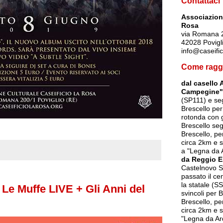
Contattaci
Associazione
Rosa
via Romana 
42028 Povigl
info@caseific
Come ragg
dal casello 
Campegine"
(SP111) e seg
Brescello per
rotonda con g
Brescello seg
Brescello, p
circa 2km e s
a "Legna da 
da Reggio E
Castelnovo So
passato il ce
la statale (SS
 Le Muffe LIVE + Gli Anni del
svincoli per 
Brescello, p
circa 2km e s
"Legna da Ar