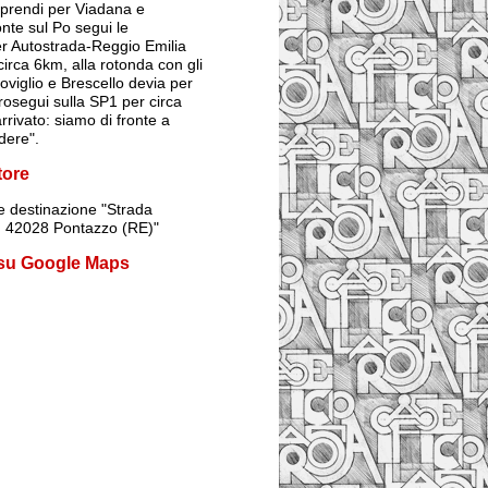
prendi per Viadana e
onte sul Po segui le
er Autostrada-Reggio Emilia
irca 6km, alla rotonda con gli
Poviglio e Brescello devia per
rosegui sulla SP1 per circa
rrivato: siamo di fronte a
dere".
tore
 destinazione
"Strada
1, 42028 Pontazzo (RE)"
 su Google Maps