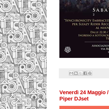
Venerdì 24 Maggio /
Piper DJset