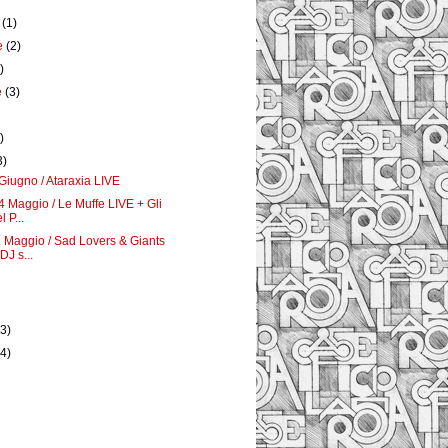
e
(1)
e
(2)
)
e
(3)
)
3)
Giugno / Ataraxia LIVE
4 Maggio / Le Muffe LIVE + Gli
 P...
 Maggio / Sad Lovers & Giants
DJ s...
)
(3)
(4)