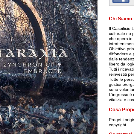
Chi Siamo
Il Caseificio
culturale no p
che opera in 
intrattenimen
Obiettivo pri
diffondere e
dalle tendenz
libero da log
Tutti i ricava
reinvestiti per
Tutte le per
gestione/org
sono volontar
L'ingresso è r
vitalizia e co
Cosa Prop
Progetti orig
copyright.