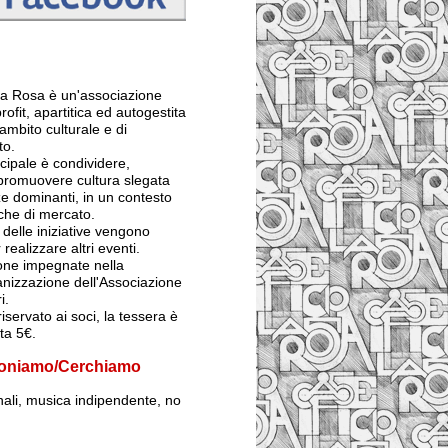
 La Rosa è un'associazione
rofit, apartitica ed autogestita
ambito culturale e di
to.
ncipale è condividere,
 promuovere cultura slegata
e dominanti, in un contesto
iche di mercato.
ti delle iniziative vengono
 realizzare altri eventi.
sone impegnate nella
anizzazione dell'Associazione
i.
iservato ai soci, la tessera è
sta 5€.
oniamo/Cerchiamo
inali, musica indipendente, no