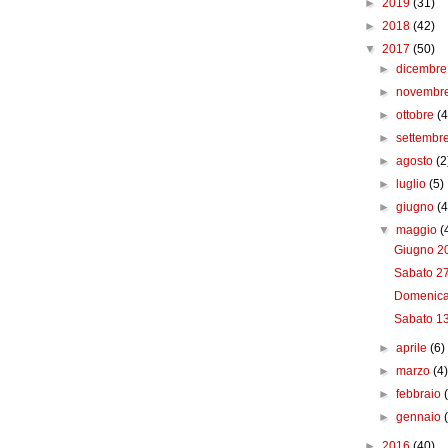
►
2019
(31)
►
2018
(42)
▼
2017
(50)
►
dicembr
►
novembr
►
ottobre
(4
►
settembr
►
agosto
(2
►
luglio
(5)
►
giugno
(4
▼
maggio
(
Giugno 2
Sabato 27
Domenica
Sabato 13
►
aprile
(6)
►
marzo
(4
►
febbraio
►
gennaio
►
2016
(40)