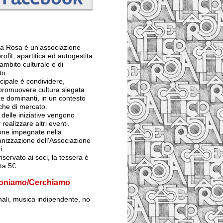
 La Rosa è un'associazione
rofit, apartitica ed autogestita
ambito culturale e di
to.
ncipale è condividere,
 promuovere cultura slegata
e dominanti, in un contesto
iche di mercato.
ti delle iniziative vengono
 realizzare altri eventi.
sone impegnate nella
anizzazione dell'Associazione
i.
iservato ai soci, la tessera è
sta 5€.
oniamo/Cerchiamo
inali, musica indipendente, no