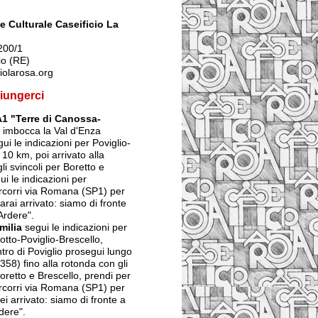
 Culturale Caseificio La
200/1
io (RE)
iolarosa.org
iungerci
A1 "Terre di Canossa-
imbocca la Val d'Enza
ui le indicazioni per Poviglio-
 10 km, poi arrivato alla
li svincoli per Boretto e
ui le indicazioni per
ercorri via Romana (SP1) per
arai arrivato: siamo di fronte
Ardere".
milia
segui le indicazioni per
tto-Poviglio-Brescello,
ntro di Poviglio prosegui lungo
358) fino alla rotonda con gli
Boretto e Brescello, prendi per
ercorri via Romana (SP1) per
ei arrivato: siamo di fronte a
dere".