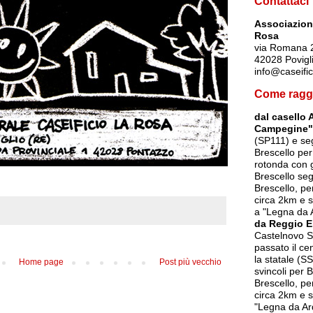
Contattaci
Associazione
Rosa
via Romana 
42028 Povigl
info@caseific
Come ragg
dal casello 
Campegine"
(SP111) e seg
Brescello per
rotonda con g
Brescello seg
Brescello, p
circa 2km e s
a "Legna da 
da Reggio E
Castelnovo So
passato il ce
la statale (SS
Home page
Post più vecchio
svincoli per 
Brescello, p
circa 2km e s
"Legna da Ar