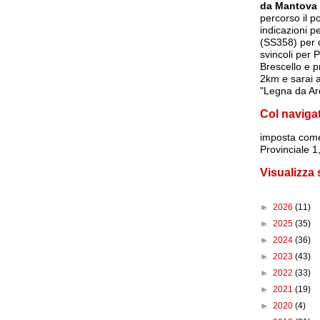
da Mantova
percorso il p
indicazioni p
(SS358) per c
svincoli per 
Brescello e p
2km e sarai a
"Legna da Ar
Col naviga
imposta
come
Provinciale 
Visualizza
►
2026
(11)
►
2025
(35)
►
2024
(36)
►
2023
(43)
►
2022
(33)
►
2021
(19)
►
2020
(4)