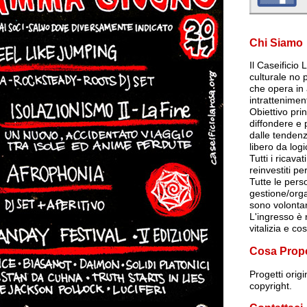
Chi Siamo
Il Caseificio
culturale no p
che opera in 
intrattenimen
Obiettivo pri
diffondere e
dalle tendenz
libero da log
Tutti i ricava
reinvestiti per
Tutte le per
gestione/org
sono volontar
L'ingresso è r
vitalizia e co
Cosa Prop
Progetti orig
copyright.