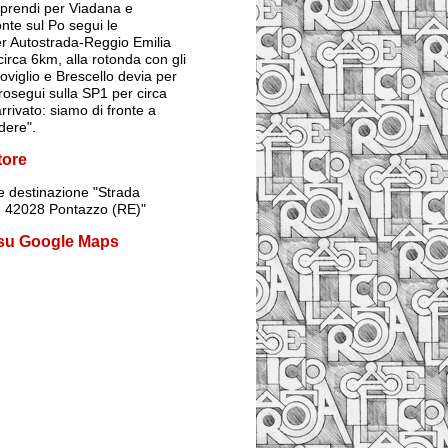
prendi per Viadana e
onte sul Po segui le
er Autostrada-Reggio Emilia
irca 6km, alla rotonda con gli
Poviglio e Brescello devia per
rosegui sulla SP1 per circa
rrivato: siamo di fronte a
dere".
tore
 destinazione
"Strada
1, 42028 Pontazzo (RE)"
 su Google Maps