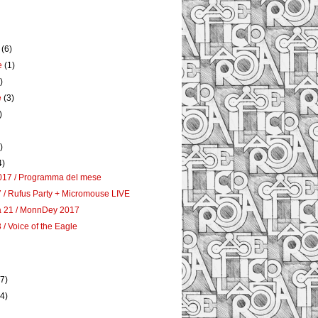
e
(6)
e
(1)
)
e
(3)
)
)
4)
017 / Programma del mese
 / Rufus Party + Micromouse LIVE
 21 / MonnDey 2017
 / Voice of the Eagle
)
(7)
(4)