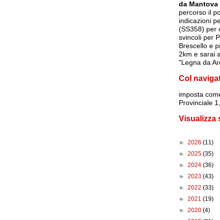
da Mantova
percorso il p
indicazioni p
(SS358) per c
svincoli per 
Brescello e p
2km e sarai a
"Legna da Ar
Col naviga
imposta
come
Provinciale 
Visualizza
►
2026
(11)
►
2025
(35)
►
2024
(36)
►
2023
(43)
►
2022
(33)
►
2021
(19)
►
2020
(4)