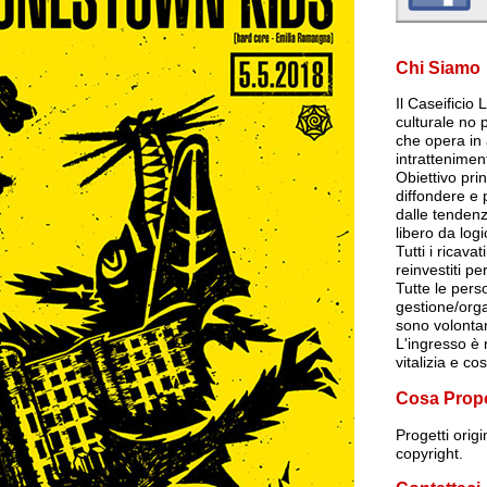
Chi Siamo
Il Caseificio
culturale no p
che opera in 
intrattenimen
Obiettivo pri
diffondere e
dalle tendenz
libero da log
Tutti i ricava
reinvestiti per
Tutte le per
gestione/org
sono volontar
L'ingresso è r
vitalizia e co
Cosa Prop
Progetti orig
copyright.