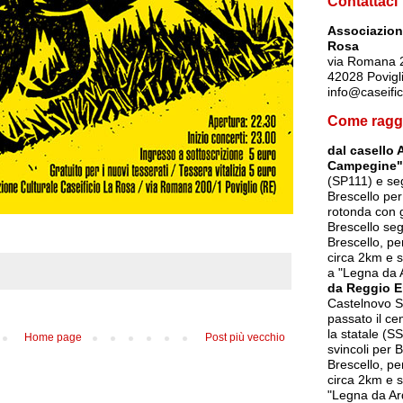
Contattaci
Associazione
Rosa
via Romana 
42028 Povigl
info@caseific
Come ragg
dal casello 
Campegine"
(SP111) e seg
Brescello per
rotonda con g
Brescello seg
Brescello, p
circa 2km e s
a "Legna da 
da Reggio E
Castelnovo So
passato il ce
la statale (SS
Home page
Post più vecchio
svincoli per 
Brescello, p
circa 2km e s
"Legna da Ar