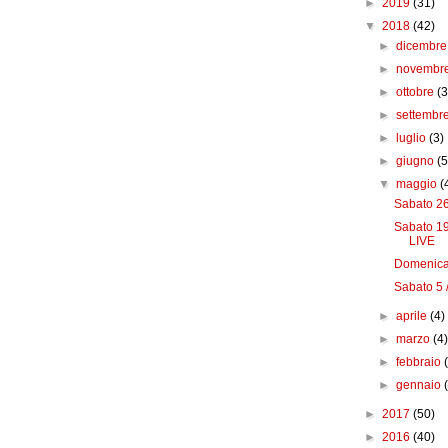
►
2019
(31)
▼
2018
(42)
►
dicembr
►
novembr
►
ottobre
(3
►
settembr
►
luglio
(3)
►
giugno
(5
▼
maggio
(
Sabato 2
Sabato 19
LIVE
Domenica 
Sabato 5 
►
aprile
(4)
►
marzo
(4
►
febbraio
►
gennaio
►
2017
(50)
►
2016
(40)