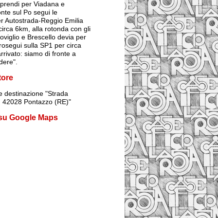
prendi per Viadana e
onte sul Po segui le
er Autostrada-Reggio Emilia
irca 6km, alla rotonda con gli
Poviglio e Brescello devia per
rosegui sulla SP1 per circa
rrivato: siamo di fronte a
dere".
tore
 destinazione
"Strada
1, 42028 Pontazzo (RE)"
 su Google Maps