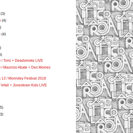
e
(3)
e
(4)
)
e
(4)
)
4)
6 / Tons + Deadsmoke LIVE
 / Maurizio Abate + Des Moines
13 / Monndey Festival 2018
/ Infall + Jonestown Kids LIVE
)
(5)
(3)