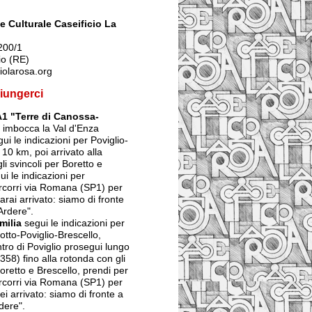
 Culturale Caseificio La
200/1
io (RE)
iolarosa.org
iungerci
A1 "Terre di Canossa-
imbocca la Val d'Enza
ui le indicazioni per Poviglio-
 10 km, poi arrivato alla
li svincoli per Boretto e
ui le indicazioni per
ercorri via Romana (SP1) per
arai arrivato: siamo di fronte
Ardere".
milia
segui le indicazioni per
tto-Poviglio-Brescello,
ntro di Poviglio prosegui lungo
358) fino alla rotonda con gli
Boretto e Brescello, prendi per
ercorri via Romana (SP1) per
ei arrivato: siamo di fronte a
dere".