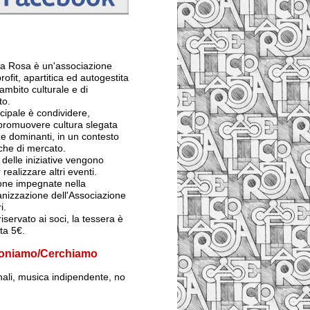
 La Rosa è un'associazione
rofit, apartitica ed autogestita
ambito culturale e di
to.
ncipale è condividere,
 promuovere cultura slegata
e dominanti, in un contesto
iche di mercato.
ti delle iniziative vengono
 realizzare altri eventi.
sone impegnate nella
anizzazione dell'Associazione
i.
iservato ai soci, la tessera è
sta 5€.
oniamo/Cerchiamo
inali, musica indipendente, no