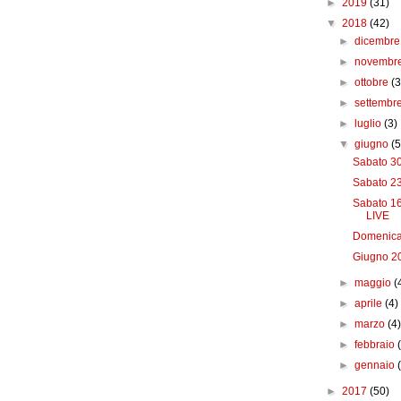
►
2019
(31)
▼
2018
(42)
►
dicembr
►
novembr
►
ottobre
(3
►
settembr
►
luglio
(3)
▼
giugno
(5
Sabato 30
Sabato 23
Sabato 1
LIVE
Domenica
Giugno 2
►
maggio
(
►
aprile
(4)
►
marzo
(4
►
febbraio
►
gennaio
►
2017
(50)