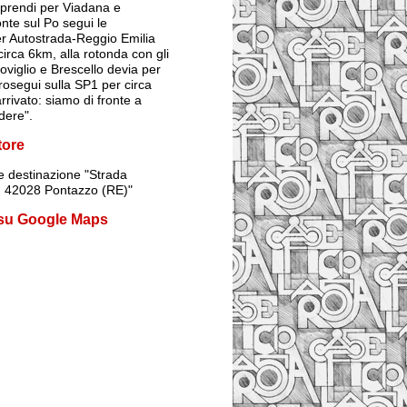
prendi per Viadana e
onte sul Po segui le
er Autostrada-Reggio Emilia
irca 6km, alla rotonda con gli
Poviglio e Brescello devia per
rosegui sulla SP1 per circa
rrivato: siamo di fronte a
dere".
tore
 destinazione
"Strada
1, 42028 Pontazzo (RE)"
 su Google Maps