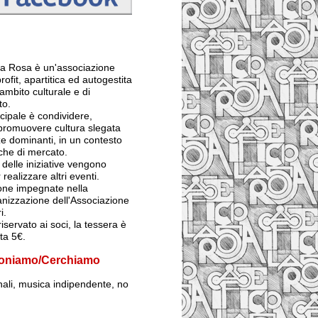
 La Rosa è un'associazione
rofit, apartitica ed autogestita
ambito culturale e di
to.
ncipale è condividere,
 promuovere cultura slegata
e dominanti, in un contesto
iche di mercato.
ti delle iniziative vengono
 realizzare altri eventi.
sone impegnate nella
anizzazione dell'Associazione
i.
iservato ai soci, la tessera è
sta 5€.
oniamo/Cerchiamo
inali, musica indipendente, no