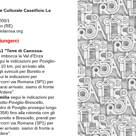
 Culturale Caseificio La
200/1
io (RE)
iolarosa.org
iungerci
A1 "Terre di Canossa-
imbocca la Val d'Enza
ui le indicazioni per Poviglio-
 10 km, poi arrivato alla
li svincoli per Boretto e
ui le indicazioni per
ercorri via Romana (SP1) per
arai arrivato: siamo di fronte
Ardere".
milia
segui le indicazioni per
tto-Poviglio-Brescello,
ntro di Poviglio prosegui lungo
358) fino alla rotonda con gli
Boretto e Brescello, prendi per
ercorri via Romana (SP1) per
ei arrivato: siamo di fronte a
dere".