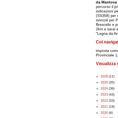
da Mantova
percorso il p
indicazioni p
(SS358) per c
svincoli per 
Brescello e p
2km e sarai a
"Legna da Ar
Col naviga
imposta
come
Provinciale 
Visualizza
►
2026
(11)
►
2025
(35)
►
2024
(36)
►
2023
(43)
►
2022
(33)
►
2021
(19)
►
2020
(4)