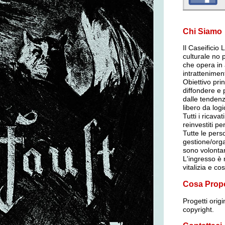
Chi Siamo
Il Caseificio
culturale no p
che opera in 
intrattenimen
Obiettivo pri
diffondere e
dalle tendenz
libero da log
Tutti i ricava
reinvestiti per
Tutte le per
gestione/org
sono volontar
L'ingresso è r
vitalizia e co
Cosa Prop
Progetti orig
copyright.