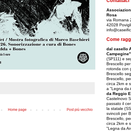
Contattaci
Associazione
Rosa
via Romana 
42028 Povigl
info@caseific
Come ragg
dal casello 
Campegine"
(SP111) e seg
Brescello per
rotonda con g
Brescello seg
Brescello, p
circa 2km e s
a "Legna da 
da Reggio E
Castelnovo So
passato il ce
la statale (SS
Home page
Post più vecchio
svincoli per 
Brescello, p
circa 2km e s
"Legna da Ar