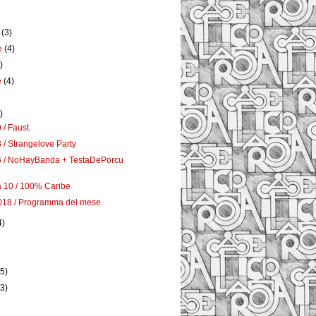
e
(3)
e
(4)
)
e
(4)
)
 / Faust
 / Strangelove Party
6 / NoHayBanda + TestaDePorcu
 10 / 100% Caribe
018 / Programma del mese
4)
)
(5)
(3)