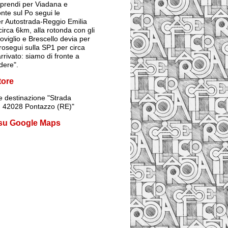
prendi per Viadana e
onte sul Po segui le
er Autostrada-Reggio Emilia
irca 6km, alla rotonda con gli
Poviglio e Brescello devia per
rosegui sulla SP1 per circa
rrivato: siamo di fronte a
dere".
tore
 destinazione
"Strada
1, 42028 Pontazzo (RE)"
 su Google Maps