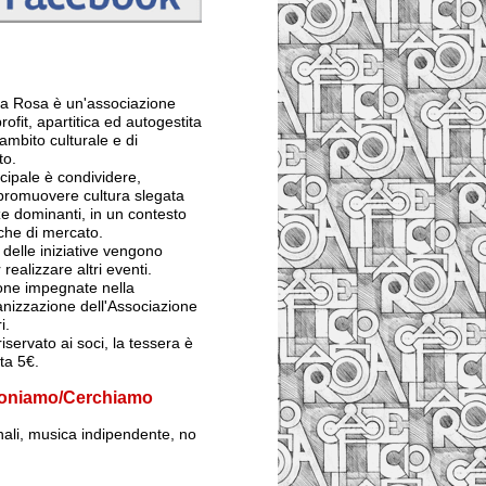
 La Rosa è un'associazione
rofit, apartitica ed autogestita
ambito culturale e di
to.
ncipale è condividere,
 promuovere cultura slegata
e dominanti, in un contesto
iche di mercato.
ti delle iniziative vengono
 realizzare altri eventi.
sone impegnate nella
anizzazione dell'Associazione
i.
iservato ai soci, la tessera è
sta 5€.
oniamo/Cerchiamo
inali, musica indipendente, no