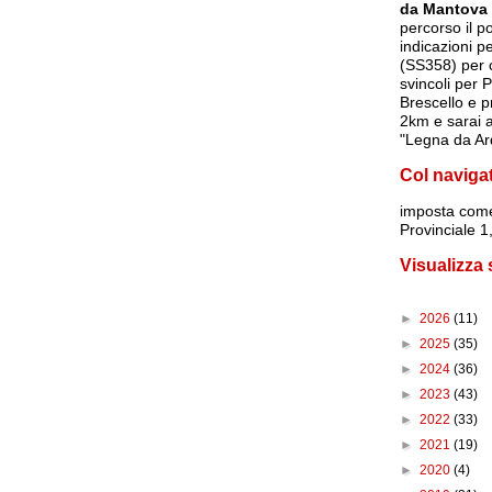
da Mantova
percorso il p
indicazioni p
(SS358) per c
svincoli per 
Brescello e p
2km e sarai a
"Legna da Ar
Col naviga
imposta
come
Provinciale 
Visualizza
►
2026
(11)
►
2025
(35)
►
2024
(36)
►
2023
(43)
►
2022
(33)
►
2021
(19)
►
2020
(4)