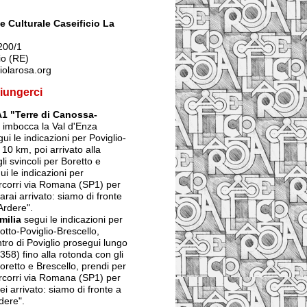
 Culturale Caseificio La
200/1
io (RE)
iolarosa.org
iungerci
A1 "Terre di Canossa-
imbocca la Val d'Enza
ui le indicazioni per Poviglio-
 10 km, poi arrivato alla
li svincoli per Boretto e
ui le indicazioni per
ercorri via Romana (SP1) per
arai arrivato: siamo di fronte
Ardere".
milia
segui le indicazioni per
tto-Poviglio-Brescello,
ntro di Poviglio prosegui lungo
358) fino alla rotonda con gli
Boretto e Brescello, prendi per
ercorri via Romana (SP1) per
ei arrivato: siamo di fronte a
dere".