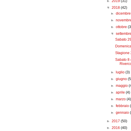
►
2019
(31)
▼
2018
(42)
►
dicembr
►
novembr
►
ottobre
(3
▼
settembr
Sabato 29
Domenica 
Stagione 
Sabato 8 
Riverco
►
luglio
(3)
►
giugno
(5
►
maggio
(
►
aprile
(4)
►
marzo
(4
►
febbraio
►
gennaio
►
2017
(50)
►
2016
(40)