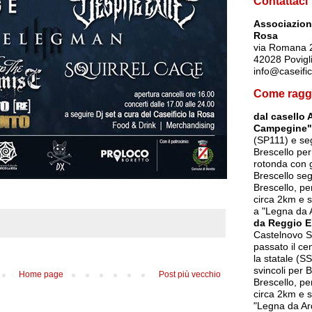
Contattaci
Associazione
Rosa
via Romana 
42028 Povigl
info@caseific
Come ragg
dal casello 
Campegine"
(SP111) e seg
Brescello per
rotonda con g
Brescello seg
Brescello, p
circa 2km e s
a "Legna da 
da Reggio E
Castelnovo So
passato il ce
la statale (SS
svincoli per 
Home page
Post più vecchio
Brescello, p
circa 2km e s
"Legna da Ar