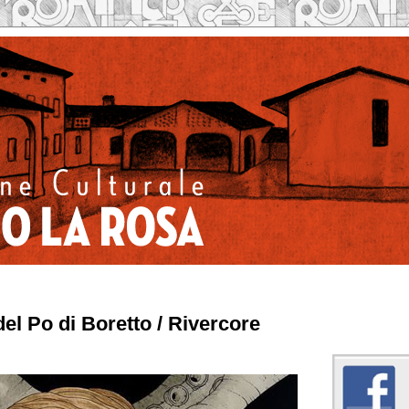
l Po di Boretto / Rivercore
Caseificio la Rosa su 