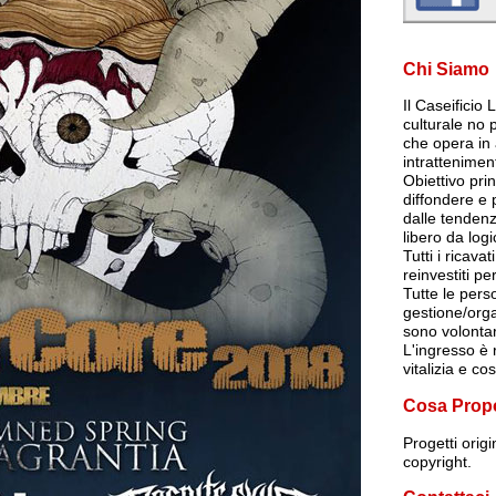
Chi Siamo
Il Caseificio
culturale no p
che opera in 
intrattenimen
Obiettivo pri
diffondere e
dalle tendenz
libero da log
Tutti i ricava
reinvestiti per
Tutte le per
gestione/org
sono volontar
L'ingresso è r
vitalizia e co
Cosa Prop
Progetti orig
copyright.