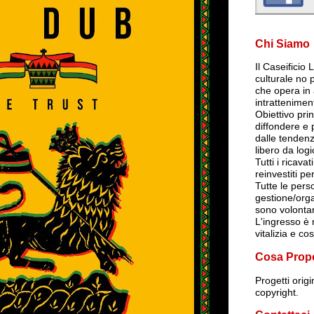
Chi Siamo
Il Caseificio
culturale no p
che opera in 
intrattenimen
Obiettivo pri
diffondere e
dalle tendenz
libero da log
Tutti i ricava
reinvestiti per
Tutte le per
gestione/org
sono volontar
L'ingresso è r
vitalizia e co
Cosa Prop
Progetti orig
copyright.