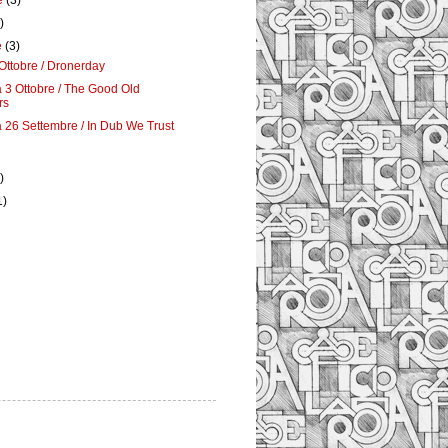
e
(3)
)
e
(3)
Ottobre / Dronerday
3 Ottobre / The Good Old
rs
26 Settembre / In Dub We Trust
)
1)