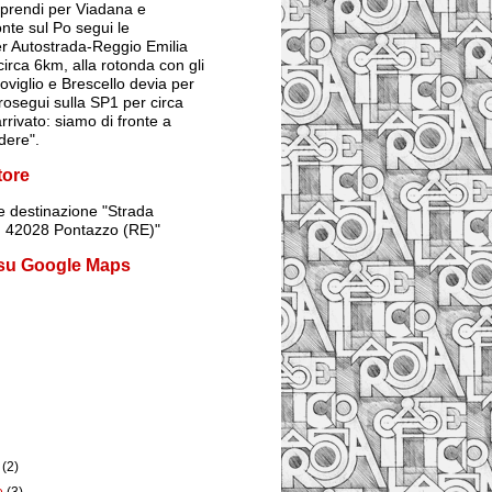
prendi per Viadana e
onte sul Po segui le
er Autostrada-Reggio Emilia
irca 6km, alla rotonda con gli
Poviglio e Brescello devia per
rosegui sulla SP1 per circa
rrivato: siamo di fronte a
dere".
tore
 destinazione
"Strada
1, 42028 Pontazzo (RE)"
 su Google Maps
e
(2)