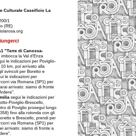
 Culturale Caseificio La
200/1
io (RE)
iolarosa.org
iungerci
A1 "Terre di Canossa-
imbocca la Val d'Enza
ui le indicazioni per Poviglio-
 10 km, poi arrivato alla
li svincoli per Boretto e
ui le indicazioni per
ercorri via Romana (SP1) per
arai arrivato: siamo di fronte
Ardere".
milia
segui le indicazioni per
tto-Poviglio-Brescello,
ntro di Poviglio prosegui lungo
358) fino alla rotonda con gli
Boretto e Brescello, prendi per
ercorri via Romana (SP1) per
ei arrivato: siamo di fronte a
dere".