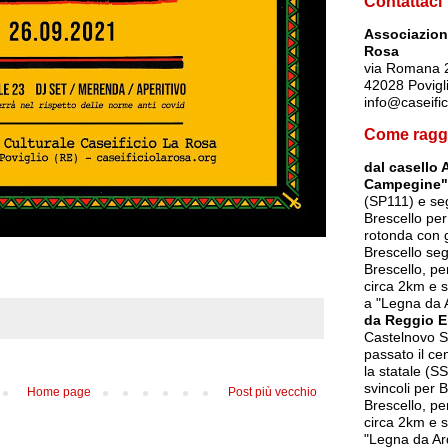
Contattaci
Associazione
Rosa
via Romana 
42028 Povigl
info@caseific
Come ragg
dal casello 
Campegine"
(SP111) e seg
Brescello per
rotonda con g
Brescello seg
Brescello, p
circa 2km e s
a "Legna da 
da Reggio E
Castelnovo So
passato il ce
la statale (SS
svincoli per 
Home page
Post più vecchio
Brescello, p
circa 2km e s
"Legna da Ar