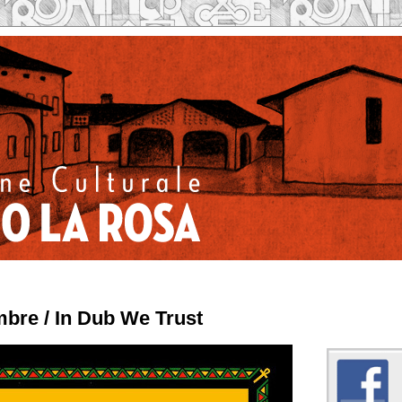
bre / In Dub We Trust
Caseificio la Rosa su 