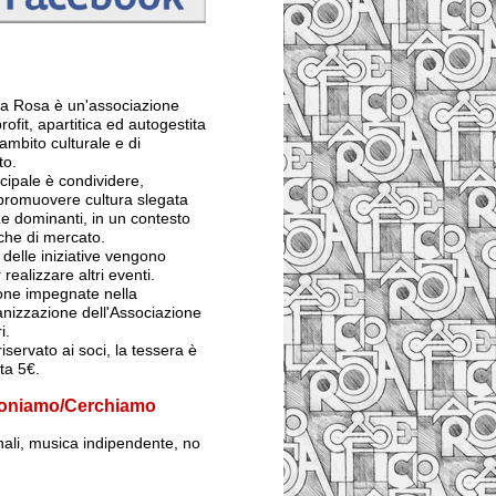
 La Rosa è un'associazione
rofit, apartitica ed autogestita
ambito culturale e di
to.
ncipale è condividere,
 promuovere cultura slegata
e dominanti, in un contesto
iche di mercato.
ti delle iniziative vengono
 realizzare altri eventi.
sone impegnate nella
anizzazione dell'Associazione
i.
iservato ai soci, la tessera è
sta 5€.
oniamo/Cerchiamo
inali, musica indipendente, no