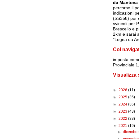
da Mantova
percorso il p
indicazioni p
(SS358) per c
svincoli per 
Brescello e p
2km e sarai a
"Legna da Ar
Col naviga
imposta
come
Provinciale 
Visualizza
►
2026
(11)
►
2025
(35)
►
2024
(36)
►
2023
(43)
►
2022
(33)
▼
2021
(19)
►
dicembr