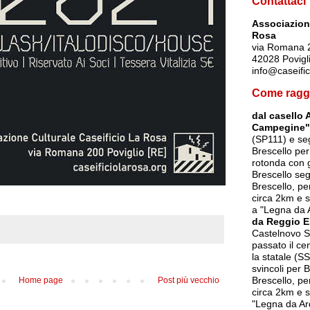
Contattaci
Associazione
Rosa
via Romana 
42028 Povigl
info@caseific
Come ragg
dal casello 
Campegine"
(SP111) e seg
Brescello per
rotonda con g
Brescello seg
Brescello, p
circa 2km e s
a "Legna da 
da Reggio E
Castelnovo So
passato il ce
la statale (SS
svincoli per 
Brescello, p
Home page
Post più vecchio
circa 2km e s
"Legna da Ar