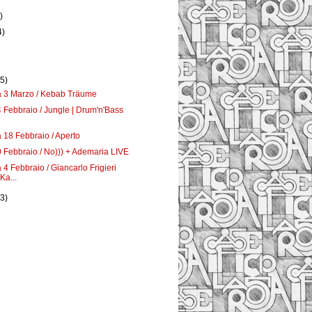
)
4)
)
(5)
 3 Marzo / Kebab Träume
 Febbraio / Jungle | Drum'n'Bass
18 Febbraio / Aperto
 Febbraio / No))) + Ademaria LIVE
4 Febbraio / Giancarlo Frigieri
Ka...
(3)