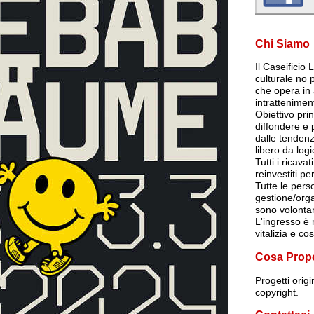
Chi Siamo
Il Caseificio
culturale no p
che opera in 
intrattenimen
Obiettivo pri
diffondere e
dalle tendenz
libero da log
Tutti i ricava
reinvestiti per
Tutte le per
gestione/org
sono volontar
L'ingresso è r
vitalizia e co
Cosa Prop
Progetti orig
copyright.