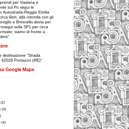
prendi per Viadana e
onte sul Po segui le
er Autostrada-Reggio Emilia
irca 6km, alla rotonda con gli
Poviglio e Brescello devia per
rosegui sulla SP1 per circa
rrivato: siamo di fronte a
dere".
tore
 destinazione
"Strada
1, 42028 Pontazzo (RE)"
 su Google Maps
e
(2)
e
(4)
)
e
(4)