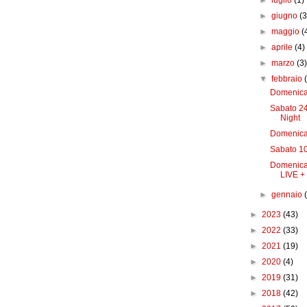
►
luglio
(1)
►
giugno
(3
►
maggio
(
►
aprile
(4)
►
marzo
(3
▼
febbraio
Domenica
Sabato 24
Night
Domenica 
Sabato 10
Domenica 
LIVE + 
►
gennaio
►
2023
(43)
►
2022
(33)
►
2021
(19)
►
2020
(4)
►
2019
(31)
►
2018
(42)