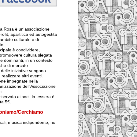
 La Rosa è un'associazione
rofit, apartitica ed autogestita
ambito culturale e di
to.
ncipale è condividere,
 promuovere cultura slegata
e dominanti, in un contesto
iche di mercato.
ti delle iniziative vengono
 realizzare altri eventi.
sone impegnate nella
anizzazione dell'Associazione
i.
iservato ai soci, la tessera è
sta 5€.
oniamo/Cerchiamo
inali, musica indipendente, no