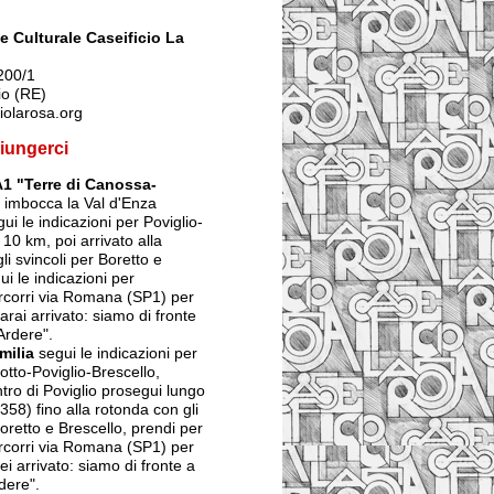
 Culturale Caseificio La
200/1
io (RE)
iolarosa.org
iungerci
A1 "Terre di Canossa-
imbocca la Val d'Enza
ui le indicazioni per Poviglio-
 10 km, poi arrivato alla
li svincoli per Boretto e
ui le indicazioni per
ercorri via Romana (SP1) per
arai arrivato: siamo di fronte
Ardere".
milia
segui le indicazioni per
tto-Poviglio-Brescello,
ntro di Poviglio prosegui lungo
358) fino alla rotonda con gli
Boretto e Brescello, prendi per
ercorri via Romana (SP1) per
ei arrivato: siamo di fronte a
dere".