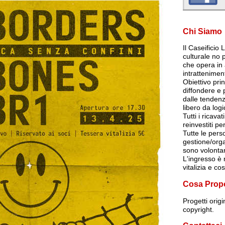
Chi Siamo
Il Caseificio
culturale no p
che opera in 
intrattenimen
Obiettivo pri
diffondere e
dalle tendenz
libero da log
Tutti i ricava
reinvestiti per
Tutte le per
gestione/org
sono volontar
L'ingresso è r
vitalizia e co
Cosa Prop
Progetti orig
copyright.