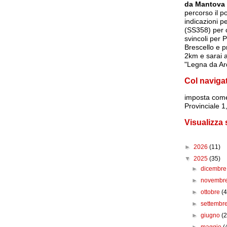
da Mantova
percorso il p
indicazioni p
(SS358) per c
svincoli per 
Brescello e p
2km e sarai a
"Legna da Ar
Col naviga
imposta
come
Provinciale 
Visualizza
►
2026
(11)
▼
2025
(35)
►
dicembr
►
novembr
►
ottobre
(4
►
settembr
►
giugno
(2