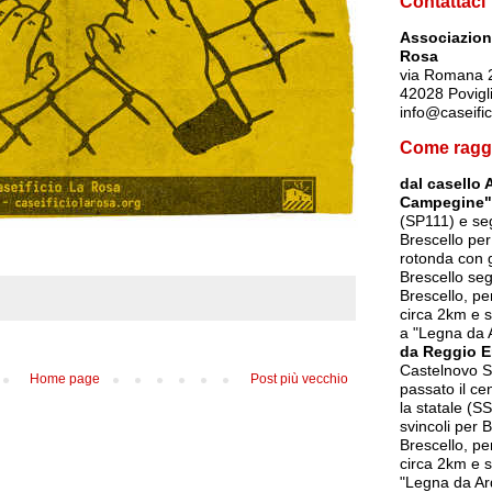
Contattaci
Associazione
Rosa
via Romana 
42028 Povigl
info@caseific
Come ragg
dal casello 
Campegine"
(SP111) e seg
Brescello per
rotonda con g
Brescello seg
Brescello, p
circa 2km e s
a "Legna da 
da Reggio E
Castelnovo So
Home page
Post più vecchio
passato il ce
la statale (SS
svincoli per 
Brescello, p
circa 2km e s
"Legna da Ar