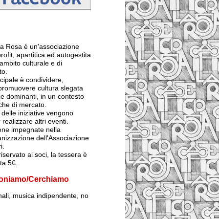
 La Rosa è un'associazione
rofit, apartitica ed autogestita
ambito culturale e di
to.
ncipale è condividere,
 promuovere cultura slegata
e dominanti, in un contesto
iche di mercato.
ti delle iniziative vengono
 realizzare altri eventi.
sone impegnate nella
anizzazione dell'Associazione
i.
iservato ai soci, la tessera è
sta 5€.
oniamo/Cerchiamo
inali, musica indipendente, no