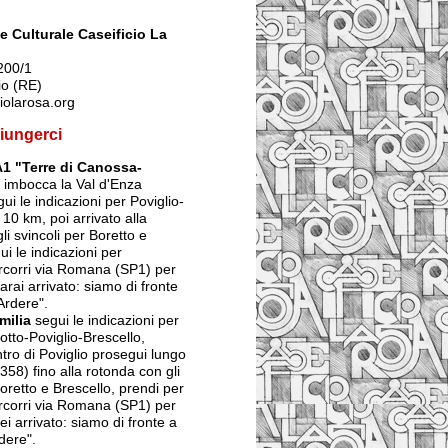
 Culturale Caseificio La
200/1
io (RE)
iolarosa.org
iungerci
A1 "Terre di Canossa-
imbocca la Val d'Enza
ui le indicazioni per Poviglio-
 10 km, poi arrivato alla
li svincoli per Boretto e
ui le indicazioni per
ercorri via Romana (SP1) per
arai arrivato: siamo di fronte
Ardere".
milia
segui le indicazioni per
tto-Poviglio-Brescello,
ntro di Poviglio prosegui lungo
358) fino alla rotonda con gli
Boretto e Brescello, prendi per
ercorri via Romana (SP1) per
ei arrivato: siamo di fronte a
dere".