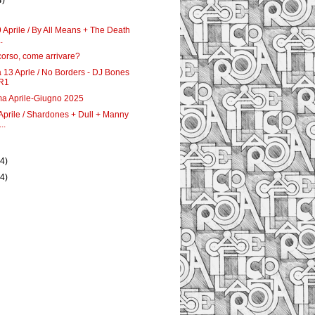
4)
 Aprile / By All Means + The Death
.
 corso, come arrivare?
13 Aprle / No Borders - DJ Bones
R1
a Aprile-Giugno 2025
Aprile / Shardones + Dull + Manny
..
)
(4)
(4)