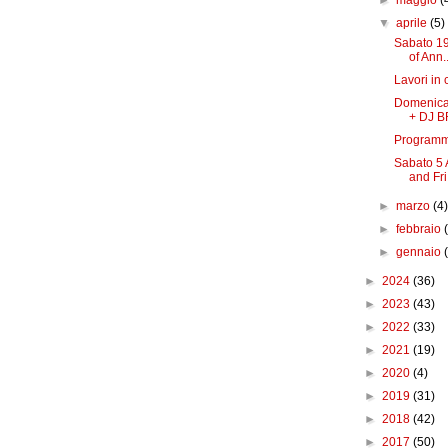
►
maggio
(
▼
aprile
(5)
Sabato 19
of Ann..
Lavori in
Domenica 
+ DJ B
Programm
Sabato 5 
and Fri.
►
marzo
(4
►
febbraio
►
gennaio
►
2024
(36)
►
2023
(43)
►
2022
(33)
►
2021
(19)
►
2020
(4)
►
2019
(31)
►
2018
(42)
►
2017
(50)