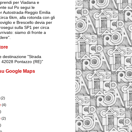
prendi per Viadana e
onte sul Po segui le
er Autostrada-Reggio Emilia
irca 6km, alla rotonda con gli
Poviglio e Brescello devia per
rosegui sulla SP1 per circa
rrivato: siamo di fronte a
dere".
tore
 destinazione
"Strada
1, 42028 Pontazzo (RE)"
 su Google Maps
e
(2)
e
(4)
)
e
(2)
)